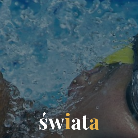
ś
w
i
a
t
a