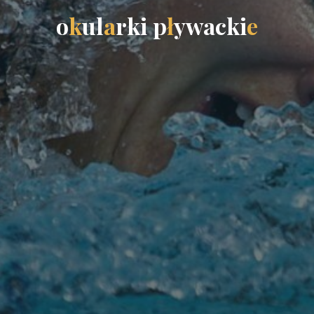
o
k
u
l
a
r
k
i
p
ł
y
w
a
c
k
i
e