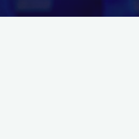
czepki pływackie
kostium kąpielowy
okularki
pływackie
płetwy
Jak wybrać odpowiedni sprzęt
pływacki?