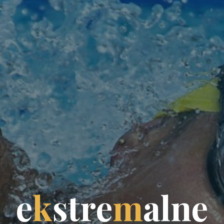
e
k
s
t
r
e
m
a
l
n
e